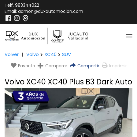
Telf.
983344022
Email:
admon@duxautomocion.com
Volver
|
Volvo
XC40
SUV
Favorito
Comparar
Compartir
Imprimir
Volvo XC40 XC40 Plus B3 Dark Auto