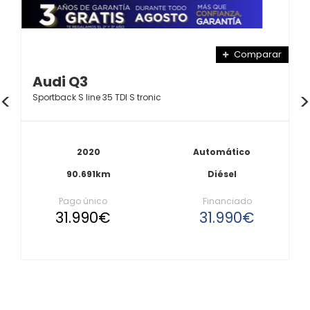
Comparar
Audi Q3
Sportback S line 35 TDI S tronic
2020
Automático
90.691km
Diésel
Pago único
Financiado
31.990€
31.990€