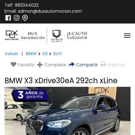
Telf.
983344022
Email:
admon@duxautomocion.com
Volver
|
BMW
X3
SUV
Favorito
Comparar
Compartir
Imprimir
BMW X3 xDrive30eA 292ch xLine