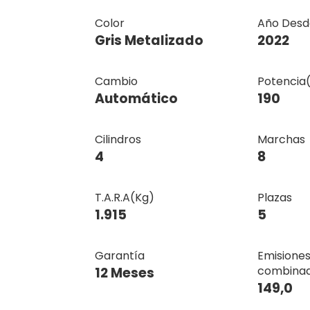
Color
Año Desd
Gris Metalizado
2022
Cambio
Potencia
Automático
190
Cilindros
Marchas
4
8
T.A.R.A(Kg)
Plazas
1.915
5
Garantía
Emisione
combina
12 Meses
149,0