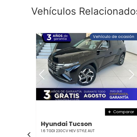
Vehículos Relacionado
 ocasión
Vehículo de ocasión
mparar
Comparar
Hyundai Tucson
1.6 TGDI 230CV HEV STYLE AUT