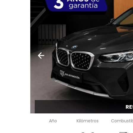
RE
Año
Kilómetros
Combustib