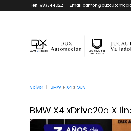
Telf.
983344022
Email:
admon@duxautomoci
Volver
|
BMW
X4
SUV
BMW X4 xDrive20d X lin