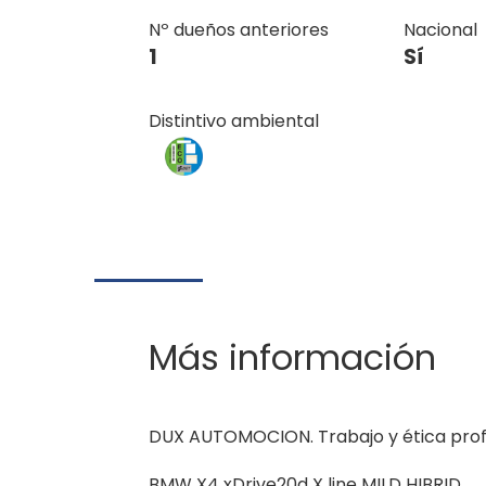
Nº dueños anteriores
Nacional
1
Sí
Distintivo ambiental
Más información
DUX AUTOMOCION. Trabajo y ética profes
BMW X4 xDrive20d X line MILD HIBRID