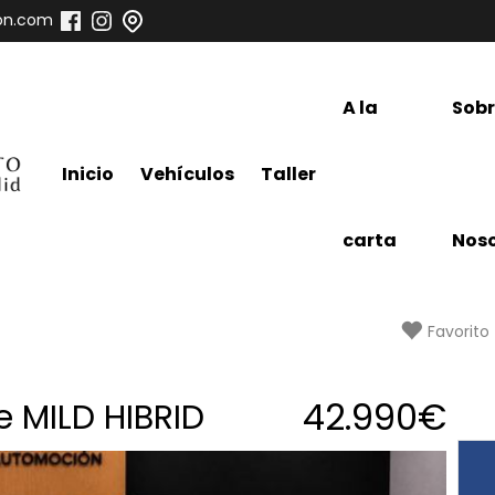
on.com
A la
Sob
Inicio
Vehículos
Taller
carta
Noso
Favorito
42.990€
e MILD HIBRID