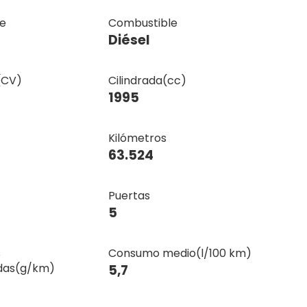
e
Combustible
Diésel
(CV)
Cilindrada(cc)
1995
Kilómetros
63.524
Puertas
5
s
Consumo medio(l/100 km)
das(g/km)
5,7