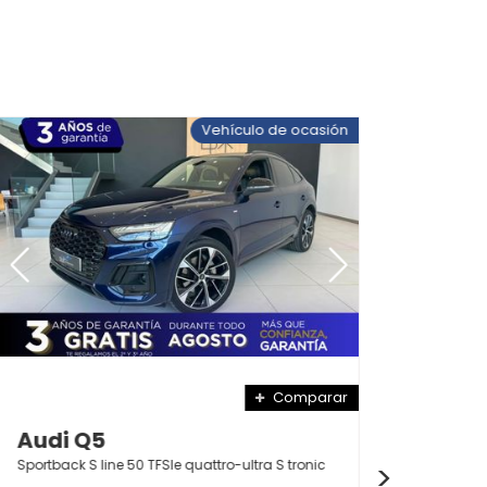
Vehículo de ocasión
Comparar
Audi Q5
BMW
Sportback S line 50 TFSIe quattro-ultra S tronic
320d B