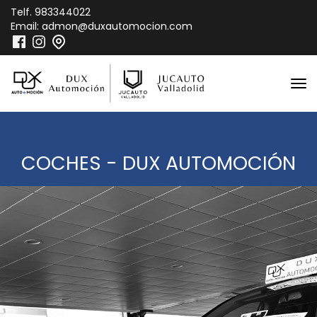
Telf.
983344022
Email:
admon@duxautomocion.com
COCHES - DUX AUTOMOCIÓN