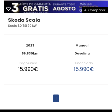
Comparar
Skoda Scala
Scala 1.0 TSI 70 kW
2023
Manual
56.830km
Gasolina
Pago único
Financiado
15.990€
15.990€
1