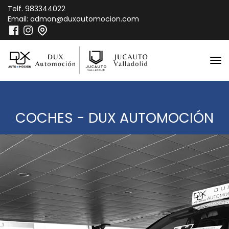
Telf.
983344022
Email:
admon@duxautomocion.com
COCHES - DUX AUTOMOCIÓN