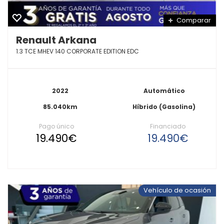
Comparar
Renault Arkana
1.3 TCE MHEV 140 CORPORATE EDITION EDC
2022
Automático
85.040km
Híbrido (Gasolina)
Pago único
Financiado
19.490€
19.490€
Vehículo de ocasión