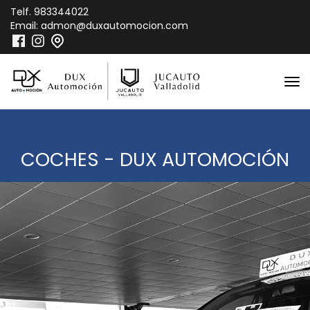
Telf.
983344022
Email:
admon@duxautomocion.com
COCHES - DUX AUTOMOCIÓN