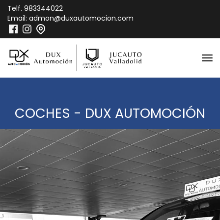
Telf.
983344022
Email:
admon@duxautomocion.com
COCHES - DUX AUTOMOCIÓN