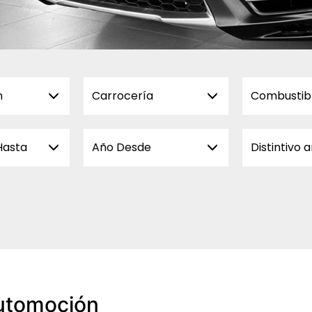
n
Carrocería
Combustib
Hasta
Año Desde
Distintivo 
utomoción