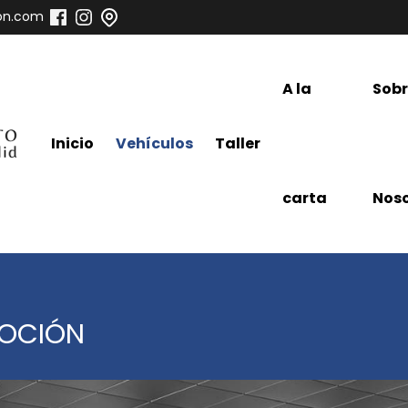
on.com
A la
Sob
Inicio
Vehículos
Taller
carta
Noso
MOCIÓN