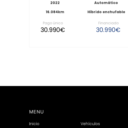
2022
Automático
16.084km
Híbrido enchufable
Pago único
Financiado
30.990€
30.990€
MENU
Inicio
Vehículos