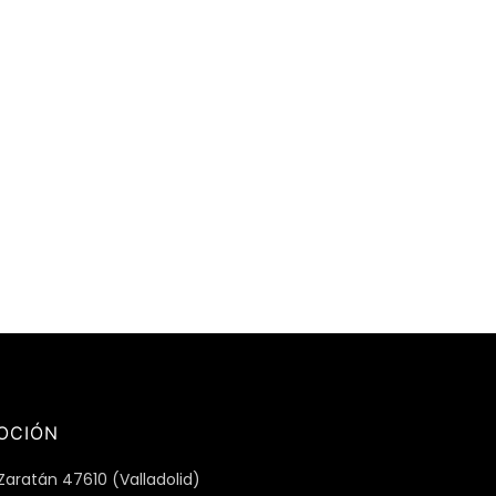
OCIÓN
Zaratán 47610 (Valladolid)