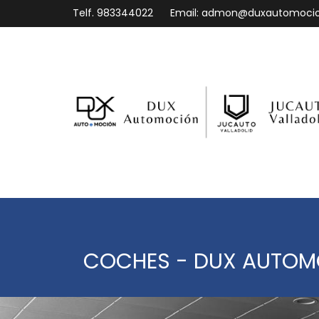
Telf.
983344022
Email:
admon@duxautomoci
COCHES - DUX AUTO