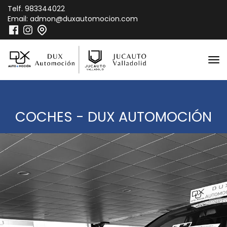
Telf.
983344022
Email:
admon@duxautomocion.com
COCHES - DUX AUTOMOCIÓN