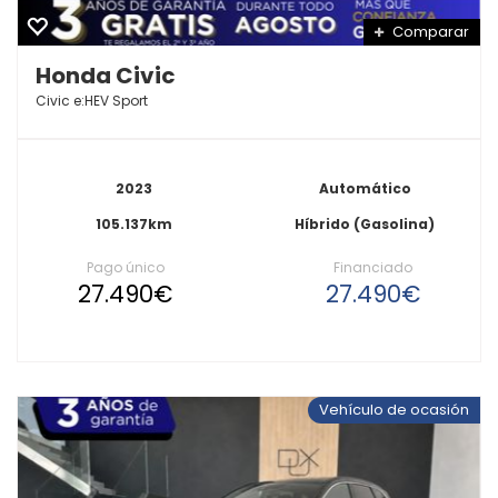
Comparar
Honda Civic
Civic e:HEV Sport
2023
Automático
105.137km
Híbrido (Gasolina)
Pago único
Financiado
27.490€
27.490€
Vehículo de ocasión