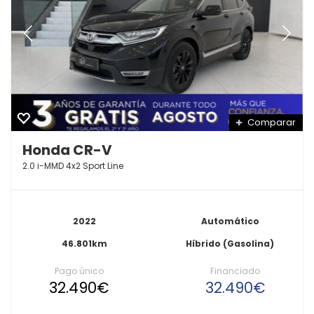
Comparar
Honda CR-V
2.0­ i­-MMD 4x2 Sport Line
2022
Automático
46.801km
Híbrido (Gasolina)
Pago único
Financiado
32.490€
32.490€