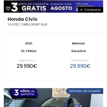
Comparar
Honda Civic
1.5 IVTEC TURBO SPORT PLUS
2021
Manual
33.735km
Gasolina
Pago único
Financiado
29.990€
29.990€
Vehículo de ocasión