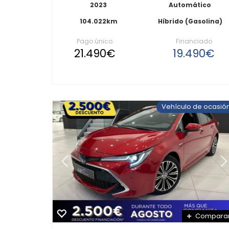
2023
Automático
104.022km
Híbrido (Gasolina)
Pago único
Financiado
21.490€
19.490€
Vehículo de ocasió
Compara