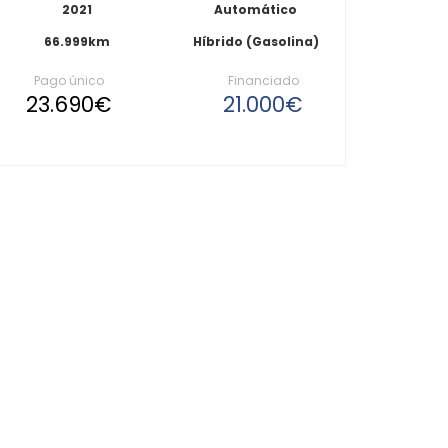
2021
Automático
66.999km
Híbrido (Gasolina)
Pago único
Financiado
23.690€
21.000€