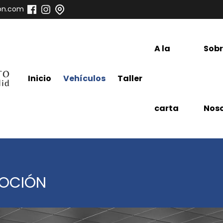
on.com
A la
Sob
Inicio
Vehículos
Taller
carta
Noso
MOCIÓN