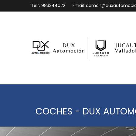
Telf.
983344022
Email:
admon@duxautomoci
COCHES - DUX AUTO