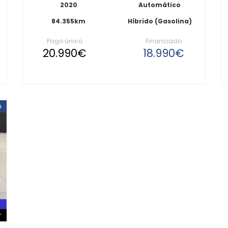
2020
Automático
84.355km
Híbrido (Gasolina)
Pago único
Financiado
20.990€
18.990€
n
r