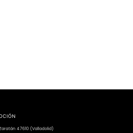
OCIÓN
Zaratán 47610 (Valladolid)