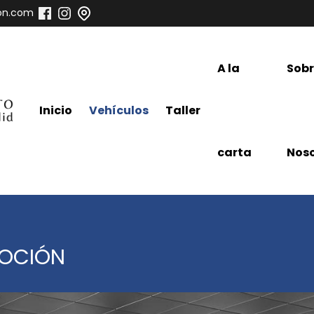
on.com
A la
Sob
Inicio
Vehículos
Taller
carta
Noso
MOCIÓN