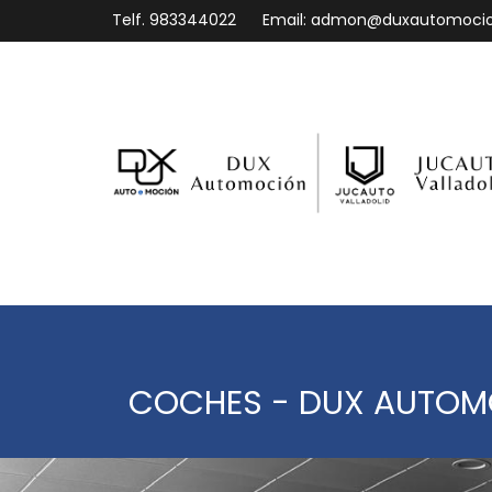
Telf.
983344022
Email:
admon@duxautomoci
COCHES - DUX AUTO