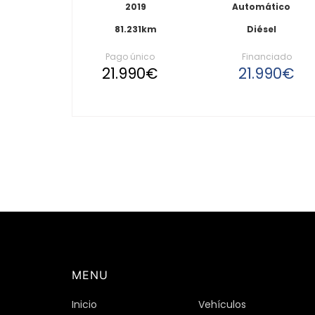
2019
Automático
81.231km
Diésel
Pago único
Financiado
21.990€
21.990€
MENU
Inicio
Vehículos